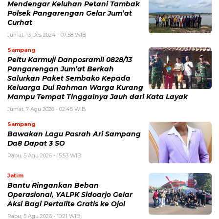
Mendengar Keluhan Petani Tambak
Polsek Pangarengan Gelar Jum’at
Curhat
Jumat, 13 Des 2024 - 07:58 WIB
Sampang
Peltu Karmuji Danposramil 0828/13
Pangarengan Jum’at Berkah
Salurkan Paket Sembako Kepada
Keluarga Dul Rahman Warga Kurang
Mampu Tempat Tinggalnya Jauh dari Kata Layak
Jumat, 7 Agu 2026 - 02:45 WIB
Sampang
Bawakan Lagu Pasrah Ari Sampang
Da8 Dapat 3 SO
Rabu, 5 Agu 2026 - 15:53 WIB
Jatim
Bantu Ringankan Beban
Operasional, YALPK Sidoarjo Gelar
Aksi Bagi Pertalite Gratis ke Ojol
Rabu, 5 Agu 2026 - 10:21 WIB