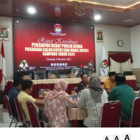
A
A
A