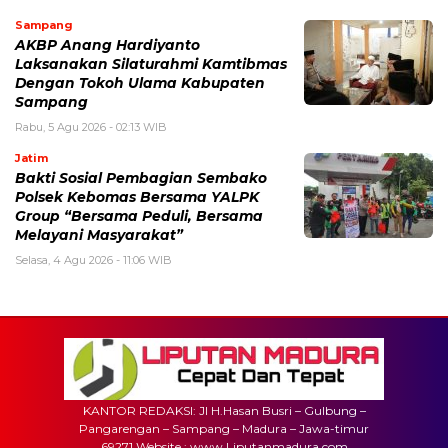
Sampang
AKBP Anang Hardiyanto
Laksanakan Silaturahmi Kamtibmas
Dengan Tokoh Ulama Kabupaten
Sampang
Rabu, 5 Agu 2026 - 02:13 WIB
Jatim
Bakti Sosial Pembagian Sembako
Polsek Kebomas Bersama YALPK
Group “Bersama Peduli, Bersama
Melayani Masyarakat”
Selasa, 4 Agu 2026 - 11:06 WIB
KANTOR REDAKSI: Jl H.Hasan Busri – Gulbung –
Pangarengan – Sampang – Madura – Jawa-timur
69271 Website : www.Liputanmadura.com