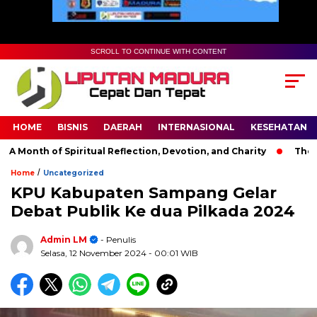
SCROLL TO CONTINUE WITH CONTENT
HOME
BISNIS
DAERAH
INTERNASIONAL
KESEHATAN
onth of Spiritual Reflection, Devotion, and Charity
The Lates
/
Home
Uncategorized
KPU Kabupaten Sampang Gelar
Debat Publik Ke dua Pilkada 2024
Admin LM
- Penulis
Selasa, 12 November 2024
- 00:01 WIB