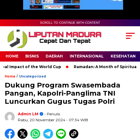
SCROLL TO CONTINUE WITH CONTENT
HOME
BISNIS
DAERAH
INTERNASIONAL
KESEHATAN
Impact of the World Cup
Ramadan: A Month of Spiritual Refle
/
Home
Uncategorized
Dukung Program Swasembada
Pangan, Kapolri-Panglima TNI
Luncurkan Gugus Tugas Polri
Admin LM
- Penulis
Rabu, 20 November 2024
- 07:34 WIB