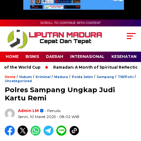
SCROLL TO CONTINUE WITH CONTENT
HOME
BISNIS
DAERAH
INTERNASIONAL
KESEHATAN
 the World Cup
Ramadan: A Month of Spiritual Reflection, Dev
/
/
/
/
/
/
/
Home
Hukum
Kriminal
Madura
Polda Jatim
Sampang
TNI/Polri
Uncategorized
Polres Sampang Ungkap Judi
Kartu Remi
Admin LM
- Penulis
Senin, 10 Maret 2025
- 08:02 WIB