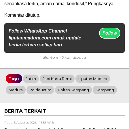
senantiasa tertib, aman damai kondusif,” Pungkasnya
Komentar ditutup.
Follow WhatsApp Channel
Follow
liputanmadura.com untuk update
berita terbaru setiap hari
Berita ini 5 kali dibaca
Tag :
Jatim
Judi Kartu Remi
Liputan Madura
Madura
Polda Jatim
Polres Sampang
Sampang
BERITA TERKAIT
Rabu, 5 Agustus 2026 - 15:53 WIB