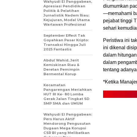
Wahyudi El Panggabean,
diumumkan pada
Apresiasi Pendidikan
Politik & Pelatihan
—memahami bahw
Jurnalistik Nadem Riau:
Kejujuran, Modal Utama
pejabat tinggi
Wartawan Profesional
sehari kemudia
September Effect Tak
Peristiwa ini t
Goyahkan Pasar Kripto:
Transaksi Hingga Juli
ini dikenal dis
2025 Fantastis
dalam hitungan
Abdul Wahid, Jerit
dalam pengambi
Kemiskinan Riau &
tentang adanya 
Deretan Pemimpin
Bermental Korup
*Ketika Manajem
Kecamatan
Pangarengan Meriahkan
HUT RI Ke- 80 Lomba
Gerak Jalan Tingkat SD
SMP SMA dan UMUM
Wahyudi El Panggabean:
Pers Harus Aktif
Mendorong Pengusutan
Dugaan Mega Korupsi
CSR BI yang Melibatkan