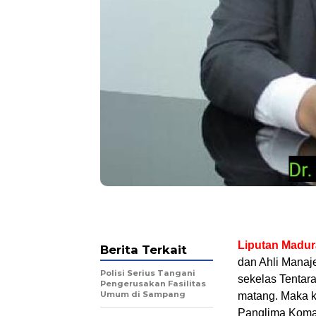
Liputan Madur
Berita Terkait
dan Ahli Manaj
Polisi Serius Tangani
sekelas Tentar
Pengerusakan Fasilitas
Umum di Sampang
matang. Maka ke
Panglima Koma