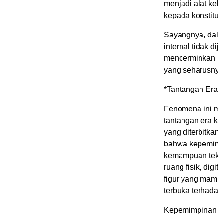
menjadi alat ke
kepada konstitus
Sayangnya, dal
internal tidak
mencerminkan k
yang seharusnya
*Tantangan Era
Fenomena ini m
tantangan era 
yang diterbitka
bahwa kepemimp
kemampuan tekn
ruang fisik, dig
figur yang mam
terbuka terhada
Kepemimpinan s