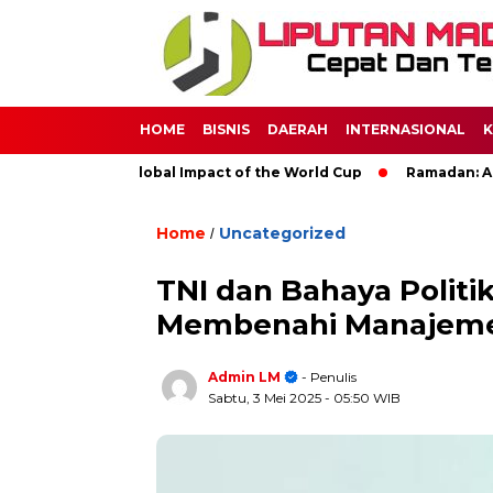
HOME
BISNIS
DAERAH
INTERNASIONAL
K
cer: The Global Impact of the World Cup
Ramadan: A Month of
Home
Uncategorized
/
TNI dan Bahaya Politik
Membenahi Manajemen
Admin LM
- Penulis
Sabtu, 3 Mei 2025
- 05:50 WIB