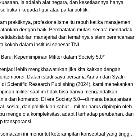
kuasaan. Ia adalah alat negara, dan kesetiaannya hanya
i, bukan kepada figur atau partai politik.
am praktiknya, profesionalisme itu rapuh ketika manajemen
 dijalankan dengan baik. Pembatalan mutasi secara mendadak
etidakstabilan manajerial dan lemahnya sistem perencanaan
 kokoh dalam institusi sebesar TNI.
 Baru: Kepemimpinan Militer dalam Society 5.0*
enjadi lebih mengkhawatirkan jika kita kaitkan dengan
kontemporer. Dalam studi saya bersama Arafah dan Syafri
n di Scientific Research Publishing (2024), kami menekankan
inan militer saat ini tidak bisa hanya mengandalkan
is dan komando. Di era Society 5.0—di mana batas antara
ital, sosial, dan politik kian kabur—militer harus dipimpin oleh
pu mengelola kompleksitas, adaptif terhadap perubahan, dan
p transparansi.
emacam ini menuntut keterampilan konseptual yang tinggi,