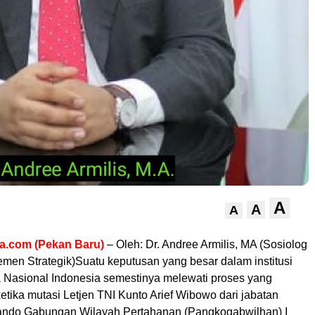
A
A
A
a.com (Pekan Baru)
– Oleh: Dr. Andree Armilis, MA (Sosiolog
emen Strategik)Suatu keputusan yang besar dalam institusi
a Nasional Indonesia semestinya melewati proses yang
tika mutasi Letjen TNI Kunto Arief Wibowo dari jabatan
ndo Gabungan Wilayah Pertahanan (Pangkogabwilhan) I