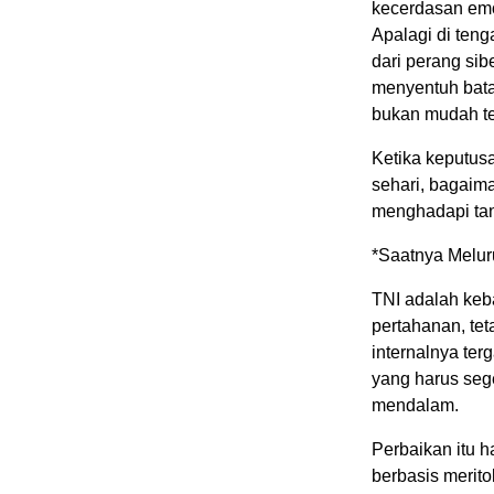
kecerdasan emo
Apalagi di ten
dari perang sib
menyentuh batas
bukan mudah te
Ketika keputusa
sehari, bagaim
menghadapi tan
*Saatnya Melur
TNI adalah keb
pertahanan, tet
internalnya ter
yang harus sege
mendalam.
Perbaikan itu
berbasis merito