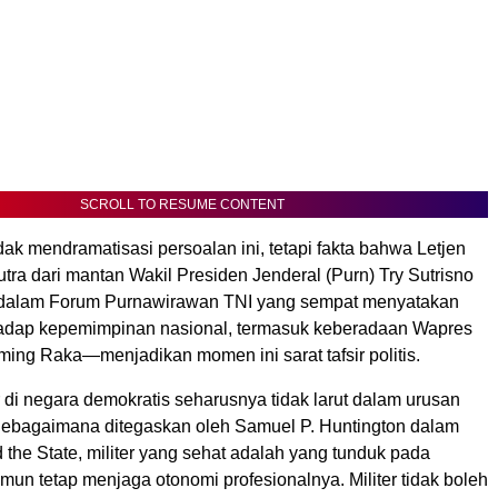
SCROLL TO RESUME CONTENT
ak mendramatisasi persoalan ini, tetapi fakta bahwa Letjen
tra dari mantan Wakil Presiden Jenderal (Purn) Try Sutrisno
 dalam Forum Purnawirawan TNI yang sempat menyatakan
erhadap kepemimpinan nasional, termasuk keberadaan Wapres
ing Raka—menjadikan momen ini sarat tafsir politis.
r di negara demokratis seharusnya tidak larut dalam urusan
. Sebagaimana ditegaskan oleh Samuel P. Huntington dalam
 the State, militer yang sehat adalah yang tunduk pada
 namun tetap menjaga otonomi profesionalnya. Militer tidak boleh