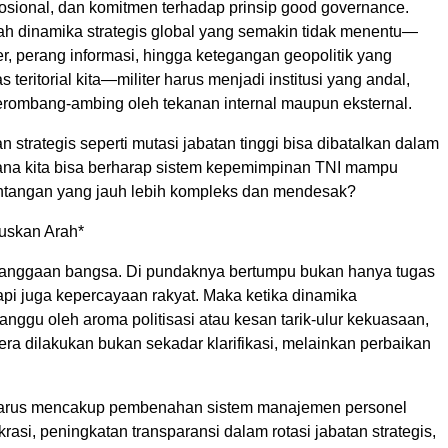
sional, dan komitmen terhadap prinsip good governance.
gah dinamika strategis global yang semakin tidak menentu—
er, perang informasi, hingga ketegangan geopolitik yang
 teritorial kita—militer harus menjadi institusi yang andal,
rombang-ambing oleh tekanan internal maupun eksternal.
n strategis seperti mutasi jabatan tinggi bisa dibatalkan dalam
ana kita bisa berharap sistem kepemimpinan TNI mampu
tangan yang jauh lebih kompleks dan mendesak?
uskan Arah*
anggaan bangsa. Di pundaknya bertumpu bukan hanya tugas
api juga kepercayaan rakyat. Maka ketika dinamika
ganggu oleh aroma politisasi atau kesan tarik-ulur kekuasaan,
ra dilakukan bukan sekadar klarifikasi, melainkan perbaikan
 harus mencakup pembenahan sistem manajemen personel
krasi, peningkatan transparansi dalam rotasi jabatan strategis,