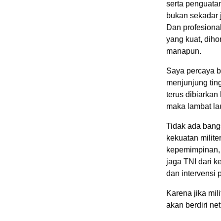
serta penguatan
bukan sekadar j
Dan profesional
yang kuat, diho
manapun.
Saya percaya b
menjunjung ting
terus dibiarkan
maka lambat laun
Tidak ada bangs
kekuatan milite
kepemimpinan, k
jaga TNI dari 
dan intervensi 
Karena jika mili
akan berdiri ne