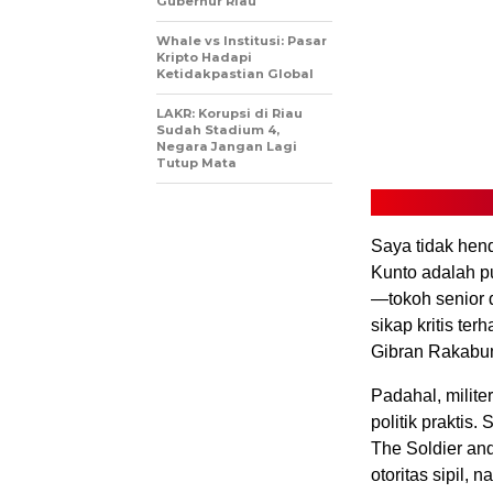
Gubernur Riau
Whale vs Institusi: Pasar
Kripto Hadapi
Ketidakpastian Global
LAKR: Korupsi di Riau
Sudah Stadium 4,
Negara Jangan Lagi
Tutup Mata
Saya tidak hend
Kunto adalah pu
—tokoh senior
sikap kritis t
Gibran Rakabum
Padahal, milite
politik praktis
The Soldier and
otoritas sipil,