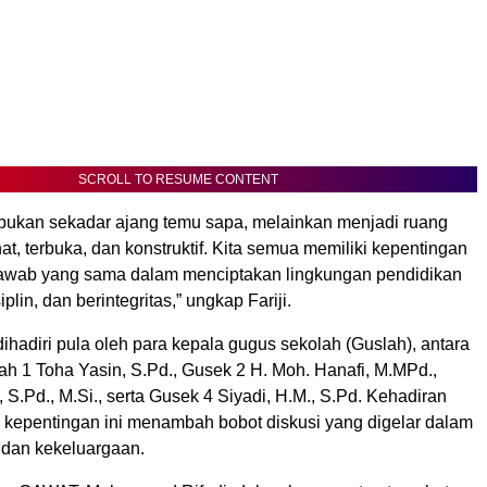
SCROLL TO RESUME CONTENT
 bukan sekadar ajang temu sapa, melainkan menjadi ruang
at, terbuka, dan konstruktif. Kita semua memiliki kepentingan
awab yang sama dalam menciptakan lingkungan pendidikan
iplin, dan berintegritas,” ungkap Fariji.
 dihadiri pula oleh para kepala gugus sekolah (Guslah), antara
ah 1 Toha Yasin, S.Pd., Gusek 2 H. Moh. Hanafi, M.MPd.,
 S.Pd., M.Si., serta Gusek 4 Siyadi, H.M., S.Pd. Kehadiran
kepentingan ini menambah bobot diskusi yang digelar dalam
 dan kekeluargaan.