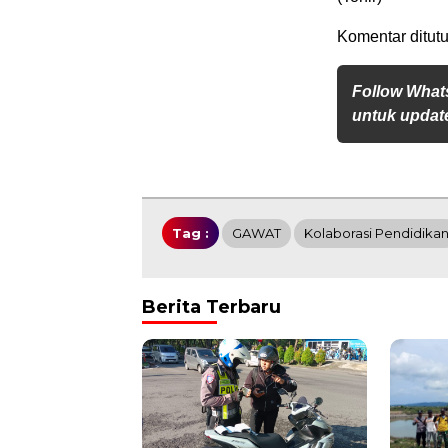
Komentar ditutu
Follow What
untuk update
Tag :
GAWAT
Kolaborasi Pendidika
Berita Terbaru