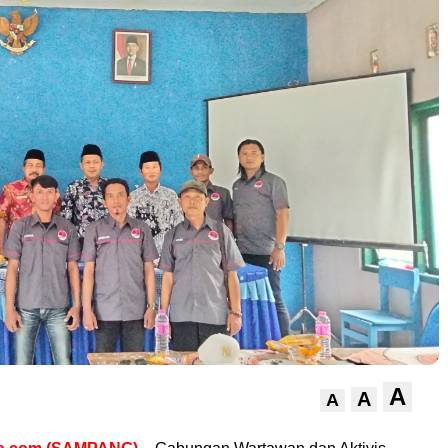
A
A
A