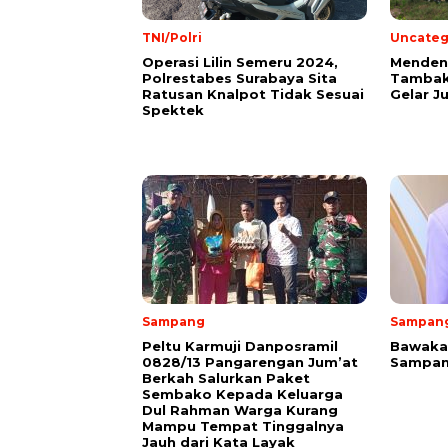
TNI/Polri
Uncateg
Operasi Lilin Semeru 2024,
Mendeng
Polrestabes Surabaya Sita
Tambak
Ratusan Knalpot Tidak Sesuai
Gelar J
Spektek
Sampang
Sampan
Peltu Karmuji Danposramil
Bawakan
0828/13 Pangarengan Jum’at
Sampan
Berkah Salurkan Paket
Sembako Kepada Keluarga
Dul Rahman Warga Kurang
Mampu Tempat Tinggalnya
Jauh dari Kata Layak