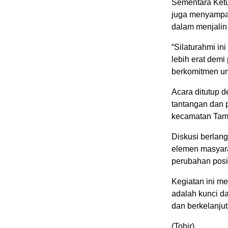
Sementara Ket
juga menyampai
dalam menjalin
“Silaturahmi i
lebih erat dem
berkomitmen untu
Acara ditutup d
tantangan dan 
kecamatan Tam
Diskusi berlan
elemen masyara
perubahan posit
Kegiatan ini me
adalah kunci d
dan berkelanjuta
(Tohir)