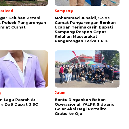
orized
Sampang
ar Keluhan Petani
Mohammad Junaidi, S.Sos
 Polsek Pangarengan
Camat Pangarengan Berikan
um’at Curhat
Ucapan Terimakasih Bupati
Sampang Respon Cepat
Keluhan Masyarakat
Pangarengan Terkait PJU
g
Jatim
 Lagu Pasrah Ari
Bantu Ringankan Beban
g Da8 Dapat 3 SO
Operasional, YALPK Sidoarjo
Gelar Aksi Bagi Pertalite
Gratis ke Ojol