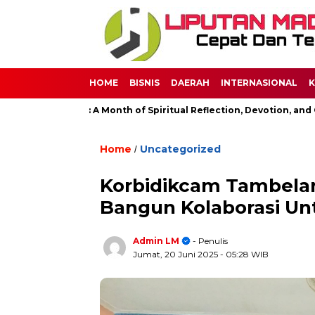
HOME
BISNIS
DAERAH
INTERNASIONAL
K
Ramadan: A Month of Spiritual Reflection, Devotion, and Charity
Home
Uncategorized
/
Korbidikcam Tambela
Bangun Kolaborasi Un
Admin LM
- Penulis
Jumat, 20 Juni 2025
- 05:28 WIB