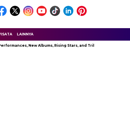
ISATA
LAINNYA
nces, New Albums, Rising Stars, and Tribute to Aaliyah
Explo