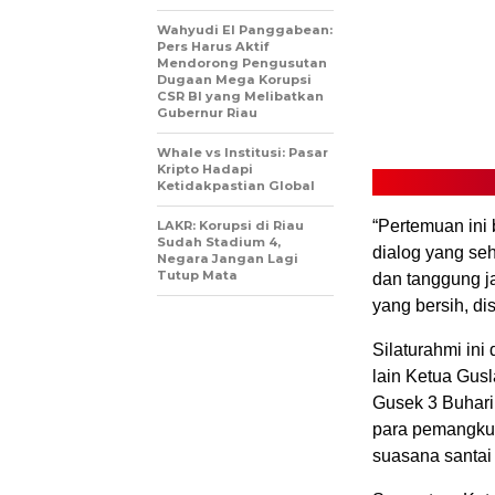
Wahyudi El Panggabean:
Pers Harus Aktif
Mendorong Pengusutan
Dugaan Mega Korupsi
CSR BI yang Melibatkan
Gubernur Riau
Whale vs Institusi: Pasar
Kripto Hadapi
Ketidakpastian Global
“Pertemuan ini
LAKR: Korupsi di Riau
Sudah Stadium 4,
dialog yang seh
Negara Jangan Lagi
Tutup Mata
dan tanggung j
yang bersih, dis
Silaturahmi ini
lain Ketua Gusl
Gusek 3 Buhari,
para pemangku 
suasana santai