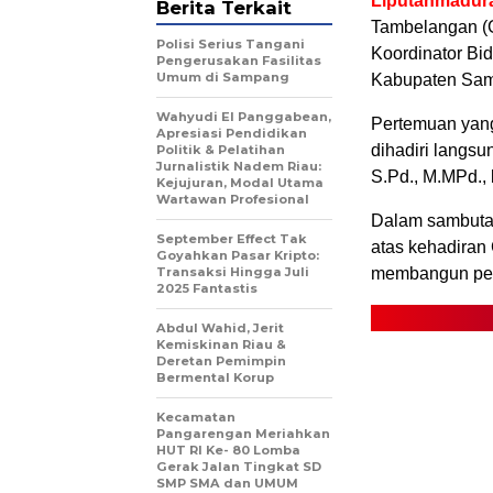
Liputanmadur
Berita Terkait
Tambelangan (G
Polisi Serius Tangani
Koordinator Bi
Pengerusakan Fasilitas
Umum di Sampang
Kabupaten Sam
Wahyudi El Panggabean,
Pertemuan yang
Apresiasi Pendidikan
dihadiri langs
Politik & Pelatihan
Jurnalistik Nadem Riau:
S.Pd., M.MPd., 
Kejujuran, Modal Utama
Wartawan Profesional
Dalam sambutan
September Effect Tak
atas kehadiran
Goyahkan Pasar Kripto:
Transaksi Hingga Juli
membangun pend
2025 Fantastis
Abdul Wahid, Jerit
Kemiskinan Riau &
Deretan Pemimpin
Bermental Korup
Kecamatan
Pangarengan Meriahkan
HUT RI Ke- 80 Lomba
Gerak Jalan Tingkat SD
SMP SMA dan UMUM