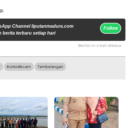
p.
sApp Channel liputanmadura.com
Follow
 berita terbaru setiap hari
Berita ini 4 kali dibaca
n
Korbidikcam
Tambelangan