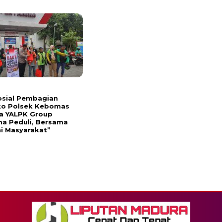
osial Pembagian
o Polsek Kebomas
a YALPK Group
a Peduli, Bersama
i Masyarakat”