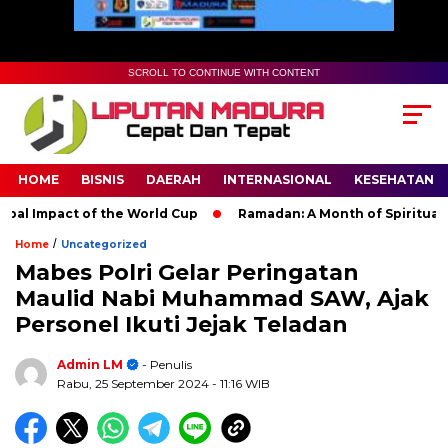
SCROLL TO CONTINUE WITH CONTENT
HOME
BISNIS
DAERAH
INTERNASIONAL
KESEHATAN
 Impact of the World Cup
Ramadan: A Month of Spiritual Refle
/
Home
Uncategorized
Mabes Polri Gelar Peringatan
Maulid Nabi Muhammad SAW, Ajak
Personel Ikuti Jejak Teladan
Admin LM
- Penulis
Rabu, 25 September 2024
- 11:16 WIB