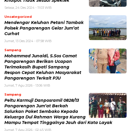
Knalpot Tidak Sesuai Spektek
Selasa, 24 Des 2024 - 11:03 WIB
Uncategorized
Mendengar Keluhan Petani Tambak
Polsek Pangarengan Gelar Jum’at
Curhat
Jumat, 13 Des 2024 - 07:58 WIB
Sampang
Mohammad Junaidi, S.Sos Camat
Pangarengan Berikan Ucapan
Terimakasih Bupati Sampang
Respon Cepat Keluhan Masyarakat
Pangarengan Terkait PJU
Jumat, 7 Agu 2026 - 13:06 WIB
Sampang
Peltu Karmuji Danposramil 0828/13
Pangarengan Jum’at Berkah
Salurkan Paket Sembako Kepada
Keluarga Dul Rahman Warga Kurang
Mampu Tempat Tinggalnya Jauh dari Kata Layak
Jumat, 7 Agu 2026 - 02:45 WIB