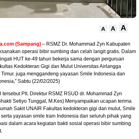
A
A
A
ra.com (Sampang)
– RSMZ Dr. Mohammad Zyn Kabupaten
anakan operasi bibir sumbing dan celah langit gratis. Dalam
ngati HUT ke-49 tahun bekerja sama dengan perguruan
akultas Kedokteran Gigi dan Mulut Universitas Airlangga
Timur. juga menggandeng yayasan Smile Indonesia dan
onesia,” Sabtu (22/02/2025)
 tersebut Plt. Direktur RSMZ RSUD dr. Mohammad Zyn
Bhakti Setiyo Tunggal, M.Kes) Menyampaikan ucapan terima
umah Sakit UNAIR Fakultas kedokteran gigi dan mulut, Smile
 serta yayasan smile train Indonesia dan seluruh pihak yang
ipasi dalam acara kegiatan bakti sosial operasi bibir sumbing
t.