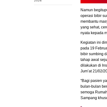
2026
Namun begitupu
operasi bibir s
membantu masy
yang sehat, cer
nyata kepada 
Kegiatan ini d
pada 19 Februa
bibir sumbing d
tahap awal seju
dilakukan di I
Jum’at 21/02/2
“Bagi pasien y
bulan-bulan ber
semoga Rumah S
Sampang khusu