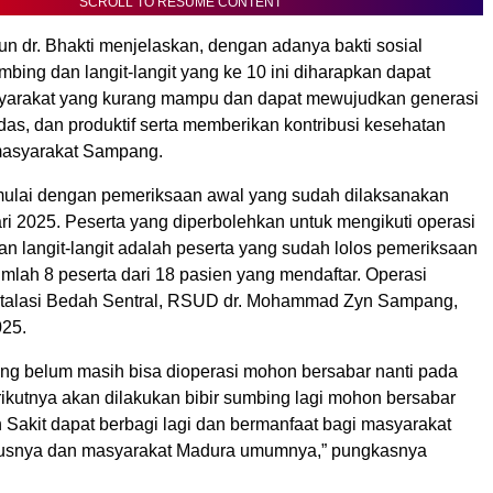
SCROLL TO RESUME CONTENT
n dr. Bhakti menjelaskan, dengan adanya bakti sosial
umbing dan langit-langit yang ke 10 ini diharapkan dapat
arakat yang kurang mampu dan dapat mewujudkan generasi
das, dan produktif serta memberikan kontribusi kesehatan
masyarakat Sampang.
imulai dengan pemeriksaan awal yang sudah dilaksanakan
ri 2025. Peserta yang diperbolehkan untuk mengikuti operasi
an langit-langit adalah peserta yang sudah lolos pemeriksaan
mlah 8 peserta dari 18 pasien yang mendaftar. Operasi
nstalasi Bedah Sentral, RSUD dr. Mohammad Zyn Sampang,
025.
ang belum masih bisa dioperasi mohon bersabar nanti pada
ikutnya akan dilakukan bibir sumbing lagi mohon bersabar
akit dapat berbagi lagi dan bermanfaat bagi masyarakat
snya dan masyarakat Madura umumnya,” pungkasnya