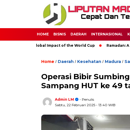
HOME
BISNIS
DAERAH
INTERNASIONAL
K
cer: The Global Impact of the World Cup
Ramadan: A Month of
Home
Daerah
Kesehatan
Madura
S
/
/
/
/
Operasi Bibir Sumbing
Sampang HUT ke 49 t
Admin LM
- Penulis
Sabtu, 22 Februari 2025
- 13:40 WIB