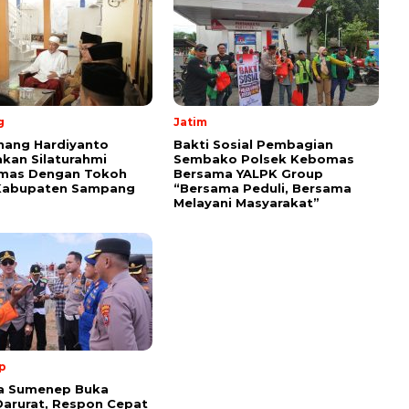
g
Jatim
nang Hardiyanto
Bakti Sosial Pembagian
kan Silaturahmi
Sembako Polsek Kebomas
mas Dengan Tokoh
Bersama YALPK Group
Kabupaten Sampang
“Bersama Peduli, Bersama
Melayani Masyarakat”
p
ta Sumenep Buka
arurat, Respon Cepat