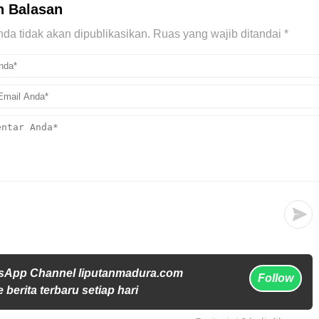
n Balasan
da tidak akan dipublikasikan.
Ruas yang wajib ditandai
*
sApp Channel liputanmadura.com
Follow
 berita terbaru setiap hari