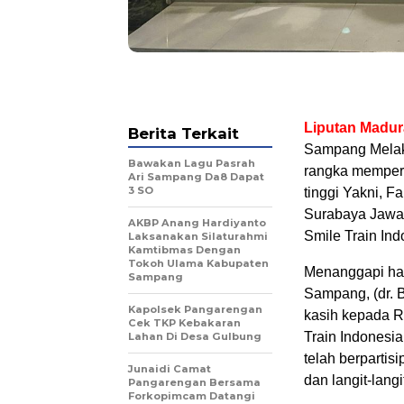
Liputan Madu
Berita Terkait
Sampang Melaks
Bawakan Lagu Pasrah
rangka memperi
Ari Sampang Da8 Dapat
3 SO
tinggi Yakni, F
Surabaya Jawa 
AKBP Anang Hardiyanto
Smile Train Ind
Laksanakan Silaturahmi
Kamtibmas Dengan
Tokoh Ulama Kabupaten
Menanggapi hal
Sampang
Sampang, (dr. 
Kapolsek Pangarengan
kasih kepada R
Cek TKP Kebakaran
Train Indonesia
Lahan Di Desa Gulbung
telah berpartis
Junaidi Camat
dan langit-langi
Pangarengan Bersama
Forkopimcam Datangi