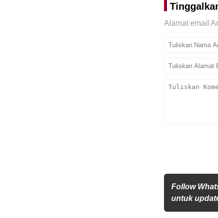
Tinggalka
Alamat email An
Follow What
untuk update