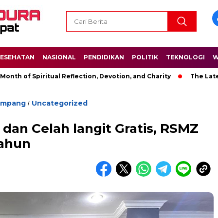
ESEHATAN
NASIONAL
PENDIDIKAN
POLITIK
TEKNOLOGI
W
 Spiritual Reflection, Devotion, and Charity
The Latest News 
ampang
Uncategorized
/
 dan Celah langit Gratis, RSMZ
ahun