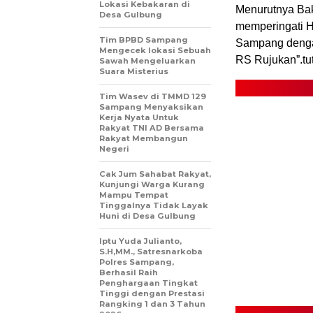
Lokasi Kebakaran di
Menurutnya Bakt
Desa Gulbung
memperingati 
Tim BPBD Sampang
Sampang denga
Mengecek lokasi Sebuah
RS Rujukan”.tu
Sawah Mengeluarkan
Suara Misterius
Tim Wasev di TMMD 129
Sampang Menyaksikan
Kerja Nyata Untuk
Rakyat TNI AD Bersama
Rakyat Membangun
Negeri
Cak Jum Sahabat Rakyat,
Kunjungi Warga Kurang
Mampu Tempat
Tinggalnya Tidak Layak
Huni di Desa Gulbung
Iptu Yuda Julianto,
S.H,MM., Satresnarkoba
Polres Sampang,
Berhasil Raih
Penghargaan Tingkat
Tinggi dengan Prestasi
Rangking 1 dan 3 Tahun