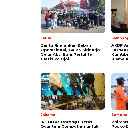
Jatim
Sampan
Bantu Ringankan Beban
AKBP A
Operasional, YALPK Sidoarjo
Laksana
Gelar Aksi Bagi Pertalite
Kamtib
Gratis ke Ojol
Ulama 
Jakarta
Sumene
INDODAX Dorong Literasi
Polres
Quantum Computing untuk
Posko D