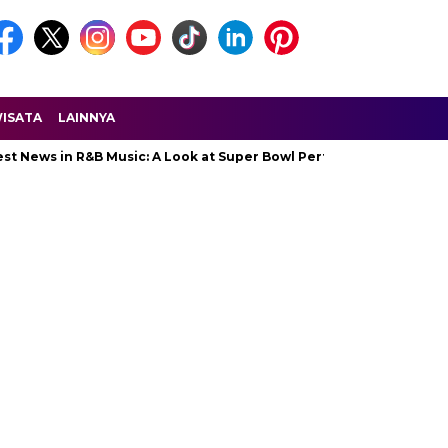
ISATA
LAINNYA
in R&B Music: A Look at Super Bowl Performances, New Albums, Ris