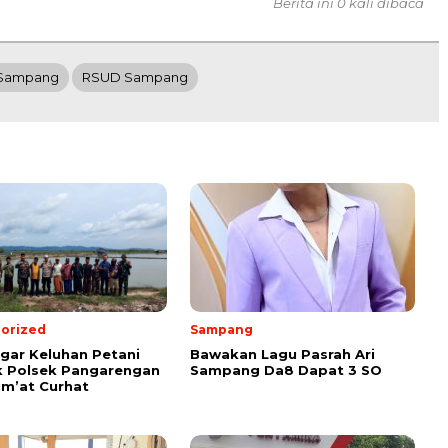
Berita ini 0 kali dibaca
Sampang
RSUD Sampang
orized
Sampang
ar Keluhan Petani
Bawakan Lagu Pasrah Ari
 Polsek Pangarengan
Sampang Da8 Dapat 3 SO
um’at Curhat