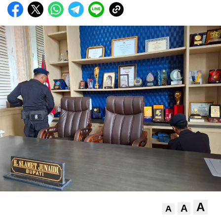
A
A
A