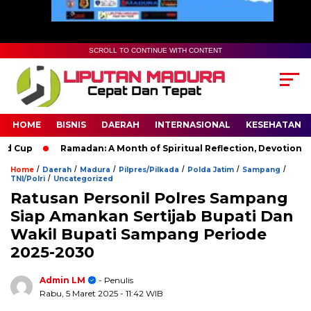
SCROLL TO CONTINUE WITH CONTENT
HOME
BISNIS
DAERAH
INTERNASIONAL
KESEHATAN
Cup
Ramadan: A Month of Spiritual Reflection, Devotion, and C
/
/
/
/
/
/
Home
Daerah
Madura
Pilpres/Pilkada
Polda Jatim
Sampang
/
TNI/Polri
Uncategorized
Ratusan Personil Polres Sampang
Siap Amankan Sertijab Bupati Dan
Wakil Bupati Sampang Periode
2025-2030
Admin LM
- Penulis
Rabu, 5 Maret 2025
- 11:42 WIB