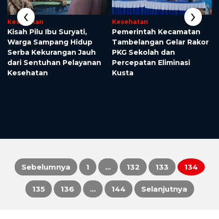
‹
›
Kesehatan
Kesehatan
Kisah Pilu Ibu Suryati,
Pemerintah Kecamatan
Warga Sampang Hidup
Tambelangan Gelar Rakor
Serba Kekurangan Jauh
PKG Sekolah dan
dari Sentuhan Pelayanan
Percepatan Eliminasi
Kesehatan
Kusta
Sebelumnya
1
…
132
133
134
Paginasi
135
136
…
144
Selanjutnya
pos