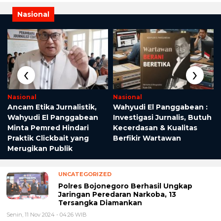
Nasional
‹
›
Nasional
Nasional
Ancam Etika Jurnalistik,
Wahyudi El Panggabean :
Wahyudi El Panggabean
Investigasi Jurnalis, Butuh
i
Minta Pemred Hindari
Kecerdasan & Kualitas
Praktik Clickbait yang
Berfikir Wartawan
Merugikan Publik
UNCATEGORIZED
Polres Bojonegoro Berhasil Ungkap
Jaringan Peredaran Narkoba, 13
Tersangka Diamankan
Senin, 11 Nov 2024 - 04:26 WIB