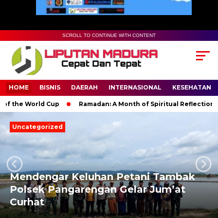
SCROLL TO CONTINUE WITH CONTENT
HOME
BISNIS
DAERAH
INTERNASIONAL
KESEHATAN
the World Cup
Ramadan: A Month of Spiritual Reflection, Devo
Uncategorized
Mendengar Keluhan Petani Tambak
Next
Previous
Polsek Pangarengan Gelar Jum’at
Curhat