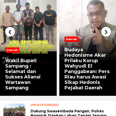
‹
›
Daerah
Budaya
Daerah
Hedonisme Akar
Wakil Bupati
Prilaku Korup
Sampang :
Wahyudi El
Selamat dan
Panggabean: Pers
Sukses Aliansi
Riau harus Awasi
Wartawan
Sikap Hedonis
Sampang
Pejabat Daerah
UNCATEGORIZED
Dukung Swasembada Pangan, Polres
Nganjuk Siapkan Lahan Tanam Jagung