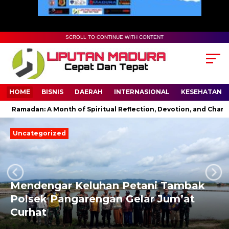
SCROLL TO CONTINUE WITH CONTENT
HOME
BISNIS
DAERAH
INTERNASIONAL
KESEHATAN
amadan: A Month of Spiritual Reflection, Devotion, and Charity
Uncategorized
Mendengar Keluhan Petani Tambak
Next
Previous
Polsek Pangarengan Gelar Jum’at
Curhat