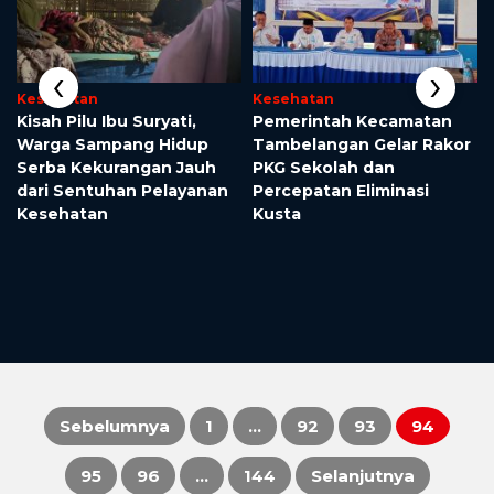
‹
›
Kesehatan
Kesehatan
Kisah Pilu Ibu Suryati,
Pemerintah Kecamatan
Warga Sampang Hidup
Tambelangan Gelar Rakor
Serba Kekurangan Jauh
PKG Sekolah dan
dari Sentuhan Pelayanan
Percepatan Eliminasi
Kesehatan
Kusta
Sebelumnya
1
…
92
93
94
Paginasi
95
96
…
144
Selanjutnya