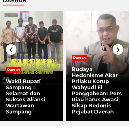
DAERAH
‹
›
Daerah
Budaya
Daerah
Hedonisme Akar
Wakil Bupati
Prilaku Korup
Sampang :
Wahyudi El
Selamat dan
Panggabean: Pers
Sukses Aliansi
Riau harus Awasi
Wartawan
Sikap Hedonis
Sampang
Pejabat Daerah