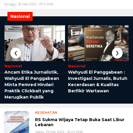
Minggu, 30 Mar 2025 - 07:11 WIB
Nasional
‹
›
Nasional
Nasional
Ancam Etika Jurnalistik,
Wahyudi El Panggabean :
Wahyudi El Panggabean
Investigasi Jurnalis, Butuh
i
Minta Pemred Hindari
Kecerdasan & Kualitas
Praktik Clickbait yang
Berfikir Wartawan
Merugikan Publik
KESEHATAN
RS Sukma Wijaya Tetap Buka Saat Libur
Lebaran
Sabtu, 29 Mar 2025 - 16:45 WIB