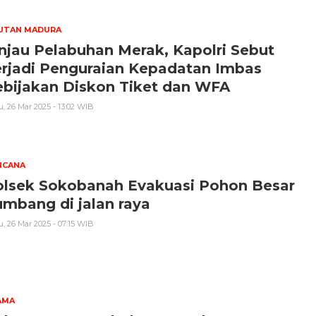
PUTAN MADURA
njau Pelabuhan Merak, Kapolri Sebut
erjadi Penguraian Kepadatan Imbas
ebijakan Diskon Tiket dan WFA
, 26 Mar 2025 - 13:02 WIB
NCANA
olsek Sokobanah Evakuasi Pohon Besar
mbang di jalan raya
, 26 Mar 2025 - 07:15 WIB
AMA