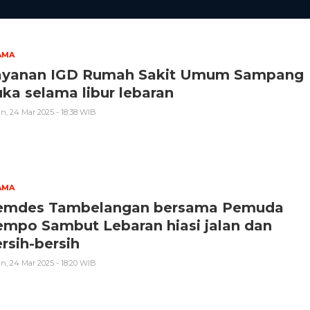
AMA
ayanan IGD Rumah Sakit Umum Sampang
ka selama libur lebaran
n, 24 Mar 2025 - 18:38 WIB
AMA
emdes Tambelangan bersama Pemuda
empo Sambut Lebaran hiasi jalan dan
rsih-bersih
n, 24 Mar 2025 - 18:20 WIB