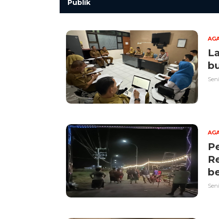
Publik
AG
L
bu
Seni
AG
P
R
be
Seni