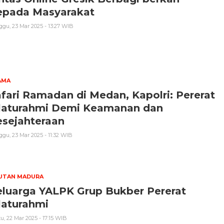
epada Masyarakat
gu, 23 Mar 2025 - 13:27 WIB
AMA
fari Ramadan di Medan, Kapolri: Pererat
ilaturahmi Demi Keamanan dan
esejahteraan
gu, 23 Mar 2025 - 11:32 WIB
PUTAN MADURA
eluarga YALPK Grup Bukber Pererat
laturahmi
u, 22 Mar 2025 - 17:15 WIB