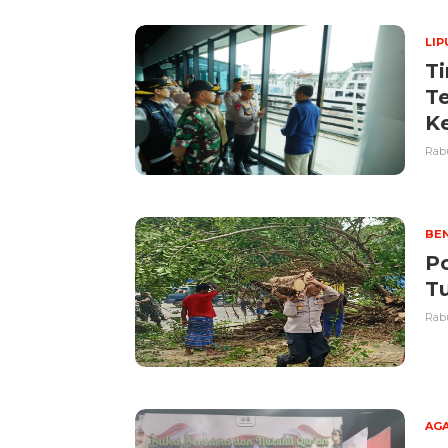
LI
Ti
T
K
Rabu
BE
P
Tu
Rabu
AG