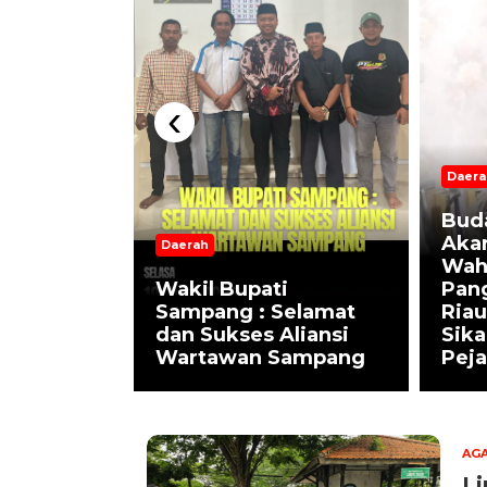
‹
Daera
Bud
Akar
Daerah
Wah
e Daol
Wakil Bupati
Pan
ibur
Sampang : Selamat
Riau
dan Sukses Aliansi
Sik
Sampang
Wartawan Sampang
Peja
AG
Li