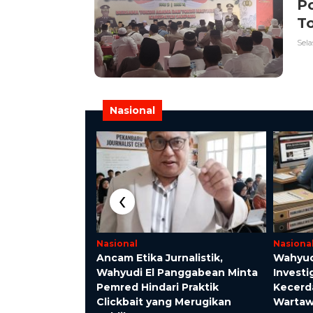
P
T
Sela
Nasional
‹
Nasional
Nasiona
idi Bupati
Ancam Etika Jurnalistik,
Wahyud
rima
Wahyudi El Panggabean Minta
Investi
ri Menteri H.
Pemred Hindari Praktik
Kecerda
n Iskandar
Clickbait yang Merugikan
Warta