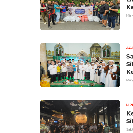
K
Ming
AG
Sa
S
K
Ming
LI
K
Si
Sabt