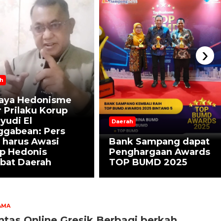
›
h
aya Hedonisme
 Prilaku Korup
yudi El
Daerah
ggabean: Pers
 harus Awasi
Bank Sampang dapat
ap Hedonis
Penghargaan Awards
bat Daerah
TOP BUMD 2025
AMA
ntas Online Gresik Berbagi berkah