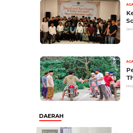
AG
Ke
So
Seni
AG
P
Th
Ming
DAERAH