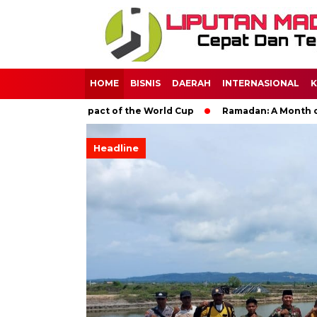
HOME
BISNIS
DAERAH
INTERNASIONAL
K
lobal Impact of the World Cup
Ramadan: A Month of Spiritual 
Headline