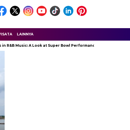
ISATA
LAINNYA
ic: A Look at Super Bowl Performances, New Albums, Rising Stars,
Headline
SAMPANG
Peltu Karmuji Danposrami