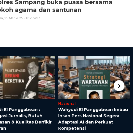
olres Sampang buka puasa bersama
okoh agama dan santunan
sa, 25 Mar 2025 - 11:33 WIB
›
l
Nasional
i El Panggabean :
Wahyudi El Panggabean Imbau
gasi Jurnalis, Butuh
Insan Pers Nasional Segera
san & Kualitas Berfikir
Adaptasi AI dan Perkuat
wan
Kompetensi