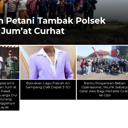
 Petani Tambak Polsek
 Jum’at Curhat
posramil
Bawakan Lagu Pasrah Ari
Bantu Ringankan Beban
an Jum’at
Sampang Da8 Dapat 3 SO
Operasional, YALPK Sidoarj
 Paket
Gelar Aksi Bagi Pertalite Grat
uarga Dul
ke Ojol
Kurang
nggalnya
 Layak