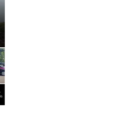
Pangarengan Jum’at Berk
Sembako Kepada Keluarg
Kurang Mampu Tempat Tin
Kata Layak
AKBP Anang Hardiyanto
o
Laksanakan Silaturahmi
is
Kamtibmas Dengan Tokoh
Ulama Kabupaten Sampang